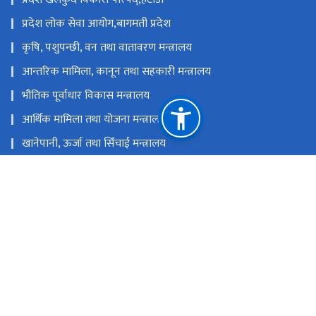
प्रदेश लोक सेवा आयोग,बागमती प्रदेश
कृषि, पशुपन्छी, वन तथा वातावरण मन्त्रालय
आन्तरिक मामिला, कानून तथा सहकारी मन्त्रालय
भौतिक पूर्वाधार विकास मन्त्रालय
आर्थिक मामिला तथा योजना मन्त्रालय
खानेपानी, ऊर्जा तथा सिँचाई मन्त्रालय
उद्योग, पर्यटन, श्रम तथा यातायात मन्त्रालय
राष्ट्रिय प्राकृतिक स्रोत तथा वित्त आयोग
हेटौडा, नेपाल
info.moyas@bagamati.gov.np
०५७-५२०४०३, ०५७-५९०४०३
टोल फ्री नं.
123456789